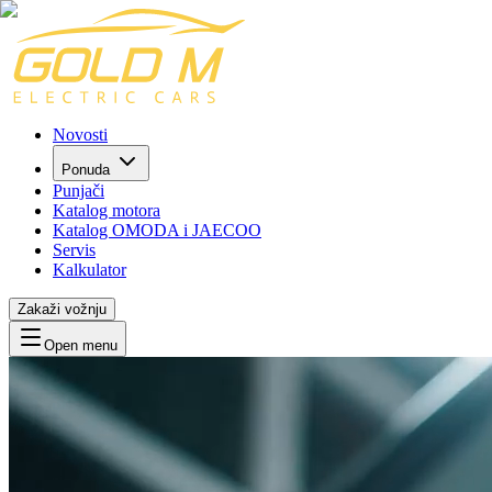
Novosti
Ponuda
Punjači
Katalog motora
Katalog OMODA i JAECOO
Servis
Kalkulator
Zakaži vožnju
Open menu