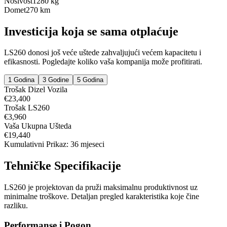
Nosivost
1280 kg
Domet
270 km
Investicija koja se sama otplaćuje
LS260 donosi još veće uštede zahvaljujući većem kapacitetu i
efikasnosti. Pogledajte koliko vaša kompanija može profitirati.
1 Godina
3 Godine
5 Godina
Trošak Dizel Vozila
€
23,400
Trošak LS260
€
3,960
Vaša Ukupna Ušteda
€
19,440
Kumulativni Prikaz:
36
mjeseci
Tehničke Specifikacije
LS260 je projektovan da pruži maksimalnu produktivnost uz
minimalne troškove. Detaljan pregled karakteristika koje čine
razliku.
Performanse i Pogon