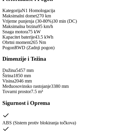
Kategorija
N1 Homologacija
Maksimalni domet
270 km
Vrijeme punjenja (30-80%)
30 min (DC)
Maksimalna brzina
95 km/h
Snaga motora
75 kW
Kapacitet baterije
43.5 kWh
Obrtni moment
265 Nm
Pogon
RWD (Zadnji pogon)
Dimenzije i Težina
Dužina
5457 mm
Širina
1850 mm
Visina
2046 mm
Međuosovinsko rastojanje
3380 mm
Tovarni prostor
7.5 m³
Sigurnost i Oprema
ABS (Sistem protiv blokiranja točkova)