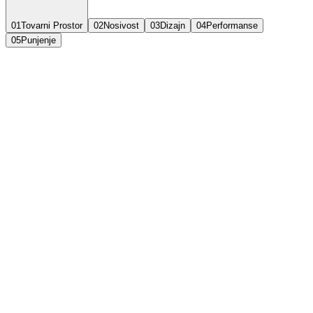
01
Tovarni Prostor
02
Nosivost
03
Dizajn
04
Performanse
05
Punjenje