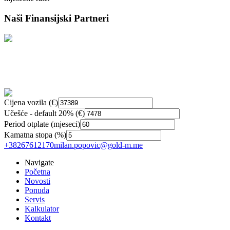
Naši Finansijski Partneri
Cijena vozila (€)
Učešće - default 20% (€)
Period otplate (mjeseci)
Kamatna stopa (%)
+38267612170
milan.popovic@gold-m.me
Navigate
Početna
Novosti
Ponuda
Servis
Kalkulator
Kontakt